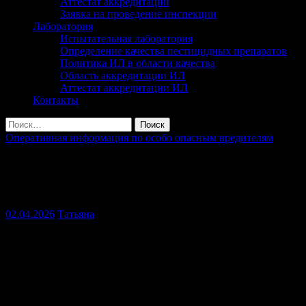
Аттестат аккредитации
Заявка на проведение инспекции
Лаборатория
Испытательная лаборатория
Определение качества пестицидных препаратов
Политика ИЛ в области качества
Область аккредитации ИЛ
Аттестат аккредитации ИЛ
Контакты
Найти:
Оперативная информация по особо опасным вредителям
Оперативная информация по особо
опасным вредителям на 02.04.2026 г.
02.04.2026
Татьяна
Мышевидные грызуны.
В весенний период
фитосанитарный мониторинг с целью выявления
мышевидных грызунов проведен на 52,999 тыс. га, заселено
12,912 тыс. га.