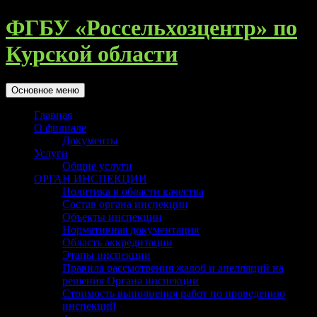
Перейти
ФГБУ «Россельхозцентр» по
к
содержимому
Курской области
Поиск
Основное меню
Главная
О филиале
Документы
Услуги
Общие услуги
ОРГАН ИНСПЕКЦИИ
Политика в области качества
Состав органа инспекции
Объекты инспекции
Нормативная документация
Область аккредитации
Этапы инспекции
Правила рассмотрения жалоб и апелляций на
решения Органа инспекции
Стоимость выполнения работ по проведению
инспекций