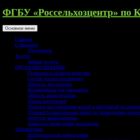
Перейти
ФГБУ «Россельхозцентр» по К
к
содержимому
Поиск
Основное меню
Главная
О филиале
Документы
Услуги
Общие услуги
ОРГАН ИНСПЕКЦИИ
Политика в области качества
Состав органа инспекции
Объекты инспекции
Нормативная документация
Область аккредитации
Этапы инспекции
Правила рассмотрения жалоб и апелляций на реше
Стоимость выполнения работ по проведению инсп
Аттестат аккредитации
Заявка на проведение инспекции
Лаборатория
Испытательная лаборатория