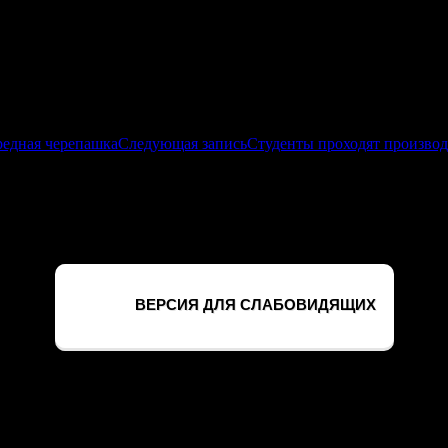
лена в Тимском районе на площади 78 га. В Касторенском на площ
культур, спаривание, откладка яиц и отрождение имагообразных
редная черепашка
Следующая запись
Студенты проходят производ
ельхозцентр» по Курской области
ВЕРСИЯ ДЛЯ СЛАБОВИДЯЩИХ