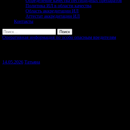
Определение качества пестицидных препаратов
Политика ИЛ в области качества
Область аккредитации ИЛ
Аттестат аккредитации ИЛ
Контакты
Найти:
Оперативная информация по особо опасным вредителям
Оперативная информация по особо опасн
14.05.2026
Татьяна
Мышевидные грызуны.
В весенний период фитосанитарный м
На посевах озимых зерновых обследования проведены на площад
Мантуровском, Октябрьском, Поныровском, Пристенском, Рыль
Максимальная численность 10 жил. нор/га на площади 55 га в 
На посевах озимого рапса обследования проведены 3,196 тыс. г
Обработки не проводились.