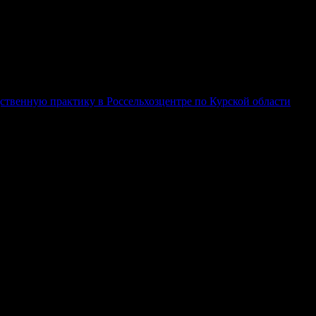
ади 3,563 тыс. га проведены защитные мероприятия.
 личинок.
ственную практику в Россельхозцентре по Курской области