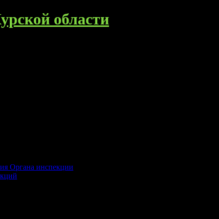
урской области
ния Органа инспекции
екций