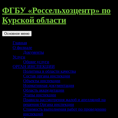
Перейти
ФГБУ «Россельхозцентр» по
к
содержимому
Курской области
Поиск
Основное меню
Главная
О филиале
Документы
Услуги
Общие услуги
ОРГАН ИНСПЕКЦИИ
Политика в области качества
Состав органа инспекции
Объекты инспекции
Нормативная документация
Область аккредитации
Этапы инспекции
Правила рассмотрения жалоб и апелляций на
решения Органа инспекции
Стоимость выполнения работ по проведению
инспекций