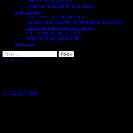
Аттестат аккредитации
Заявка на проведение инспекции
Лаборатория
Испытательная лаборатория
Определение качества пестицидных препаратов
Политика ИЛ в области качества
Область аккредитации ИЛ
Аттестат аккредитации ИЛ
Контакты
Найти:
Новости
Практические занятия — ключевой
этап в становлении специалиста
10.06.2026
Юрий
Сотрудники филиала ФГБУ «Россельхозцентр» по Курской
области провели выездное практическое занятие для
студентов агротехнологического факультета ФГБОУ ВО
«Курский ГАУ им. И.И. Иванова». Мероприятие прошло под
руководством заместителя руководителя Елены Викторовны