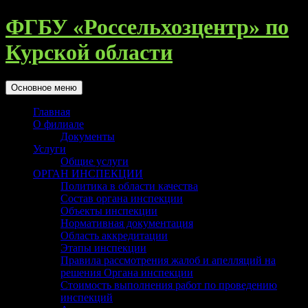
Перейти
ФГБУ «Россельхозцентр» по
к
содержимому
Курской области
Поиск
Основное меню
Главная
О филиале
Документы
Услуги
Общие услуги
ОРГАН ИНСПЕКЦИИ
Политика в области качества
Состав органа инспекции
Объекты инспекции
Нормативная документация
Область аккредитации
Этапы инспекции
Правила рассмотрения жалоб и апелляций на
решения Органа инспекции
Стоимость выполнения работ по проведению
инспекций