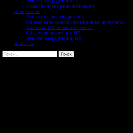
Аттестат аккредитации
Заявка на проведение инспекции
Лаборатория
Испытательная лаборатория
Определение качества пестицидных препаратов
Политика ИЛ в области качества
Область аккредитации ИЛ
Аттестат аккредитации ИЛ
Контакты
Найти:
В семеноводческих хозяйствах курской
области проведен предапрабационный
осмотр семенных посевов