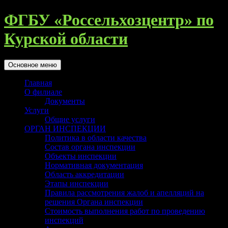
Перейти
ФГБУ «Россельхозцентр» по
к
содержимому
Курской области
Поиск
Основное меню
Главная
О филиале
Документы
Услуги
Общие услуги
ОРГАН ИНСПЕКЦИИ
Политика в области качества
Состав органа инспекции
Объекты инспекции
Нормативная документация
Область аккредитации
Этапы инспекции
Правила рассмотрения жалоб и апелляций на
решения Органа инспекции
Стоимость выполнения работ по проведению
инспекций