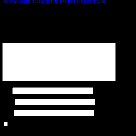
безопасности пасек при применении пестицидов
записям
Добавить комментарий
Ваш адрес email не будет опубликован.
Обязательные поля
помечены
*
Комментарий
*
Имя
Email
Сайт
Сохранить моё имя, email и адрес сайта в этом браузере для
последующих моих комментариев.