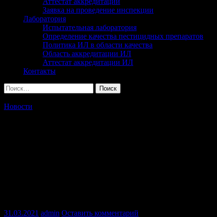
Аттестат аккредитации
Заявка на проведение инспекции
Лаборатория
Испытательная лаборатория
Определение качества пестицидных препаратов
Политика ИЛ в области качества
Область аккредитации ИЛ
Аттестат аккредитации ИЛ
Контакты
Найти:
Новости
Об участии филиала в проведении
работ по обеспечению
информационной поддержки
сельзозтоваропроизводителей по сбору,
транспортировке и утилизации тары
от пестицидов
31.03.2021
admin
Оставить комментарий