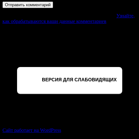
Этот сайт использует Akismet для борьбы со спамом.
Узнайте,
как обрабатываются ваши данные комментариев
.
Официальный сайт филиала ФГБУ
«Россельхозцентр» по Курской области
Версия для слабовидящих
ВЕРСИЯ ДЛЯ СЛАБОВИДЯЩИХ
ВКонтакте
Сайт работает на WordPress
Мы используем cookie-файлы для наилучшего представления