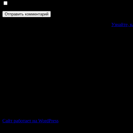
Сохранить моё имя, email и адрес сайта в этом браузере д
Этот сайт использует Akismet для борьбы со спамом.
Узнайте, 
Официальный сайт филиала ФГБУ «Росс
Версия для слабовидящих
ВКонтакте
Сайт работает на WordPress
Мы используем cookie-файлы для наилучшего представления наш
Принять