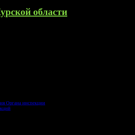
урской области
ния Органа инспекции
екций