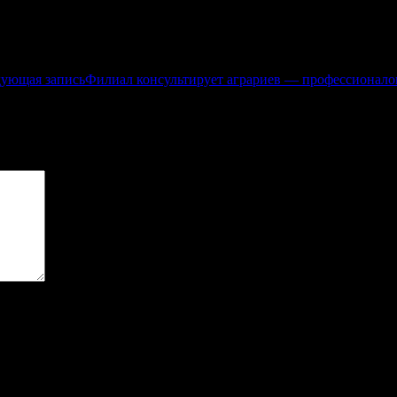
ующая запись
Филиал консультирует аграриев — профессионало
ечены
*