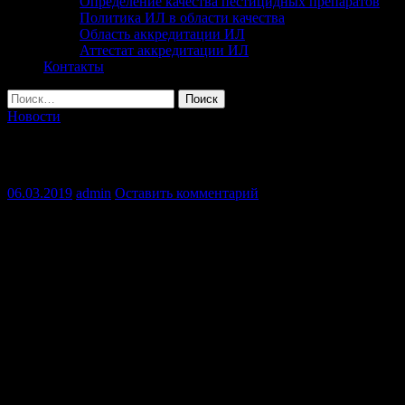
Определение качества пестицидных препаратов
Политика ИЛ в области качества
Область аккредитации ИЛ
Аттестат аккредитации ИЛ
Контакты
Найти:
Новости
О проверке семян кукурузы, завозимых 
06.03.2019
admin
Оставить комментарий
В настоящее время хозяйства и фирмы-поставщики Курской обл
Филиал ФГБУ «Россельхозцентр» по Курской области проводит
На 4.03.2019 года отделом семеноводства филиала ФГБУ «Росс
соответствии с Правилами функционирования Системы доброво
Для продления срока действия ранее выданных сертификатов со
Результаты анализов подтвердили, что всхожесть семян соотве
Завоз семян в регион и их проверка продолжается.