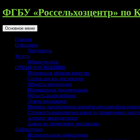
Перейти
ФГБУ «Россельхозцентр» по К
к
содержимому
Поиск
Основное меню
Главная
О филиале
Документы
Услуги
Общие услуги
ОРГАН ИНСПЕКЦИИ
Политика в области качества
Состав органа инспекции
Объекты инспекции
Нормативная документация
Область аккредитации
Этапы инспекции
Правила рассмотрения жалоб и апелляций на реше
Стоимость выполнения работ по проведению инсп
Аттестат аккредитации
Заявка на проведение инспекции
Лаборатория
Испытательная лаборатория