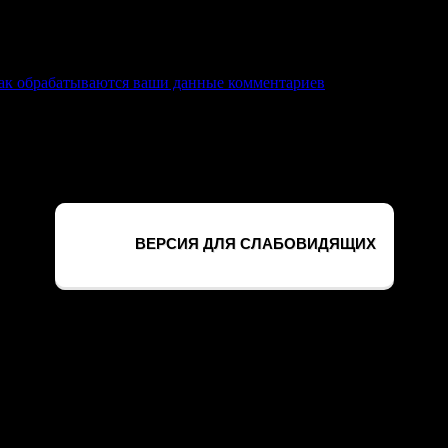
ля последующих моих комментариев.
как обрабатываются ваши данные комментариев
.
ельхозцентр» по Курской области
ВЕРСИЯ ДЛЯ СЛАБОВИДЯЩИХ
его сайта. Продолжая использовать этот сайт, вы соглашаетесь 