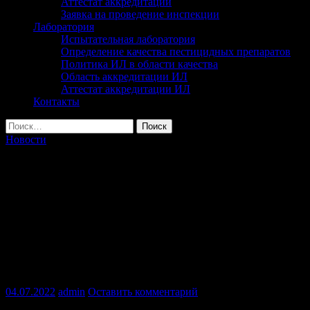
Аттестат аккредитации
Заявка на проведение инспекции
Лаборатория
Испытательная лаборатория
Определение качества пестицидных препаратов
Политика ИЛ в области качества
Область аккредитации ИЛ
Аттестат аккредитации ИЛ
Контакты
Найти:
Новости
В Вологодском филиале ФГБУ
«Россельхозцентра» прошло III
семинар-совещание «Организация и
проведение борьбы с борщевиком
Сосновского силами филиалов ФГБУ
«Россельхозцентр»
04.07.2022
admin
Оставить комментарий