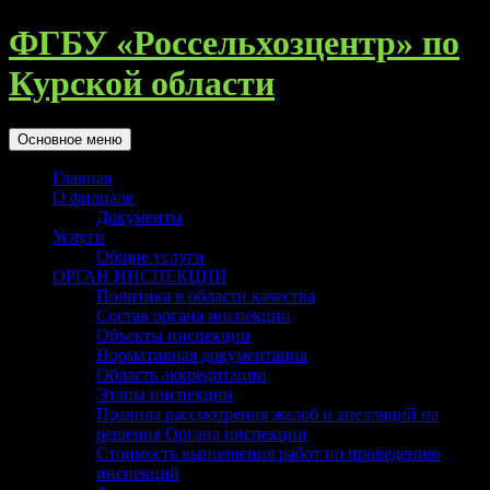
Перейти
ФГБУ «Россельхозцентр» по
к
содержимому
Курской области
Поиск
Основное меню
Главная
О филиале
Документы
Услуги
Общие услуги
ОРГАН ИНСПЕКЦИИ
Политика в области качества
Состав органа инспекции
Объекты инспекции
Нормативная документация
Область аккредитации
Этапы инспекции
Правила рассмотрения жалоб и апелляций на
решения Органа инспекции
Стоимость выполнения работ по проведению
инспекций