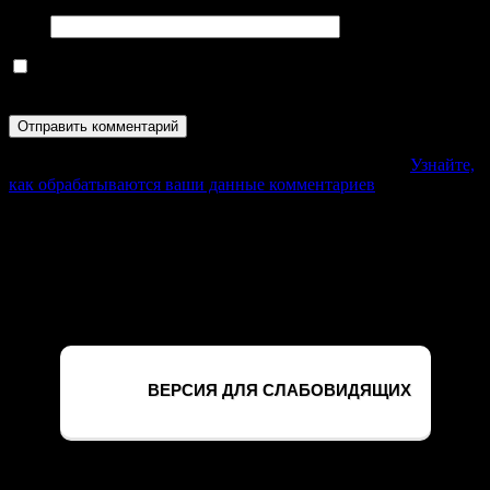
Сайт
Сохранить моё имя, email и адрес сайта в этом браузере для
последующих моих комментариев.
Этот сайт использует Akismet для борьбы со спамом.
Узнайте,
как обрабатываются ваши данные комментариев
.
Официальный сайт филиала ФГБУ
«Россельхозцентр» по Курской области
Версия для слабовидящих
ВЕРСИЯ ДЛЯ СЛАБОВИДЯЩИХ